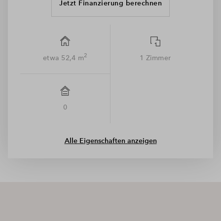
Lichte Höhe im Erdgeschoß im Wohn-/Ess-/Küchenbereich:
Jetzt Finanzierung berechnen
5.04m
Balkon, Terrasse oder Dachterrasse
2
etwa 52,4 m
1 Zimmer
überwiegend bodentiefe Kunststoff-Fenster
Parkett (Eiche) in den Wohnräumen
Fußbodenheizung und Badheizkörper,
Barrierefreiheit gem. §52 LBO SH in vielen Wohnungen
0
Sanitärausstattung von namhaften Herstellern
Galeriewohnungen mit zusätzlichem, bodengleichem
Alle Eigenschaften anzeigen
Konvektor
Sonnenschutz über Wärmeschutzverglasung
Schließanlage mit Sicherungsschein
Wir benötigen Ihre Zustimmung, um
den Mapbox-Service zu laden!