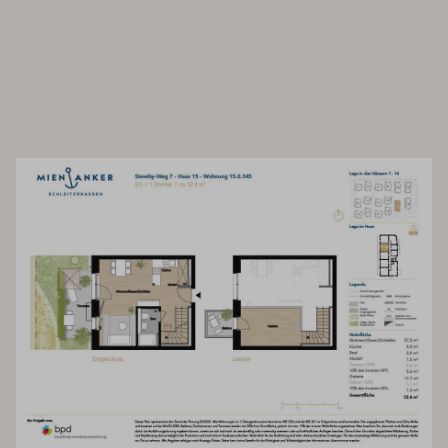
Wir verwenden Mapbox, um Inhalte
einzubetten. Dieser Service kann Daten zu
Ihren Aktivitäten sammeln. Bitte lesen Sie die
Details durch und stimmen Sie der Nutzung
des Service zu, um diese Inhalte anzuzeigen.
Mehr Informationen
Akzeptieren
Powered by
Usercentrics Consent Management
Platform