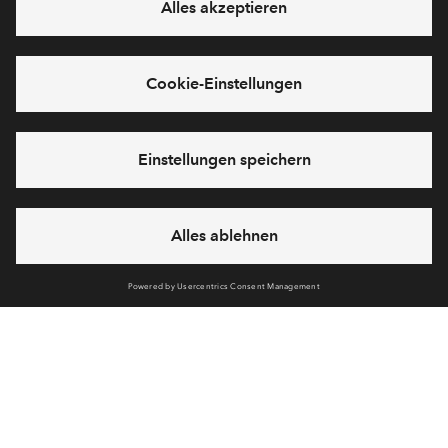
Alternatives Angebot
0
#13.0.302
#13.0.303
Frei
Frei
Galerie-Wohnung #13.0.302
Galerie-Wohnung #
€ 254.000
€ 254.000
Mien Anker / Baufeld 20
Mien Anker / Bauf