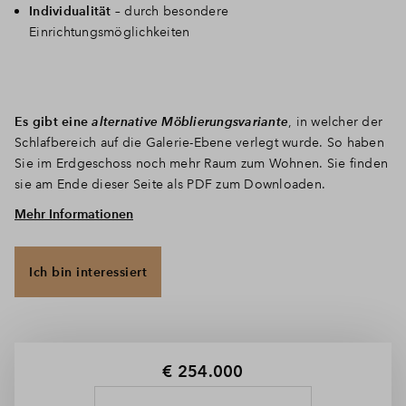
Individualität
– durch besondere
Einrichtungsmöglichkeiten
Es gibt eine
alternative Möblierungsvariante
, in welcher der
Schlafbereich auf die Galerie-Ebene verlegt wurde. So haben
Sie im Erdgeschoss noch mehr Raum zum Wohnen. Sie finden
sie am Ende dieser Seite als PDF zum Downloaden.
Mehr Informationen
Ausstattungsdetails
Besonderheiten in Galerie-Wohnungen:
Ich bin interessiert
Erdgeschoß: Lichte Höhe unter Galerienebenen: 2.45m
Wohnbereich / 2.46m Bäder
Lichte Höhe im Zwischengeschoss auf Galerienebenen:
€ 254.000
2.30m