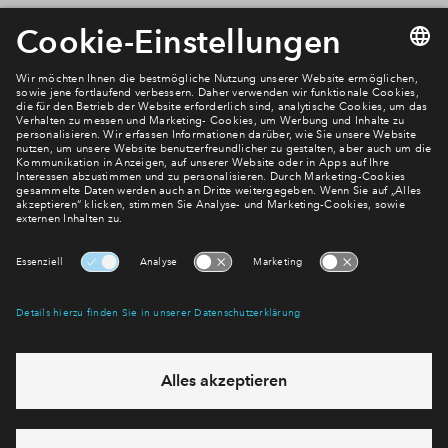
Newsletter Anmeldung
Verpassen Sie zu diesem Wohnprojekt keine Neuigkeiten
mehr! Wir halten Sie auf dem Laufenden – mit unserem
regelmäßig erscheinenden Newsletter informieren wir Sie
über den Stand dieses und weiterer Neubauprojekte.
E-Mail-Adresse
Abonnieren
Möchten Sie wissen, was wir mit Ihren Daten machen? Klicken Sie hier
für unsere
Datenschutzerklärung
.
Sie haben eine Frage? Dann rufen Sie uns gerne an (
+49 69
50603738)
oder hinterlassen Sie eine Nachricht über das
Formular: